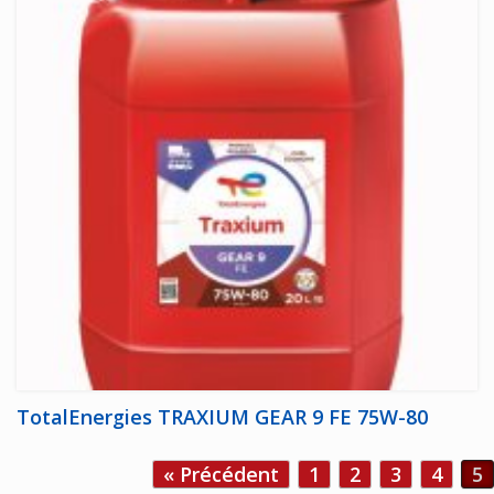
TotalEnergies TRAXIUM GEAR 9 FE 75W-80
Post navigation
« Précédent
1
2
3
4
5