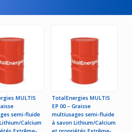
ergies MULTIS
TotalEnergies MULTIS
raisse
EP 00 – Graisse
ges semi-fluide
multiusages semi-fluide
Lithium/Calcium
à savon Lithium/Calcium
iétés Extrême-
et propriétés Extrême-