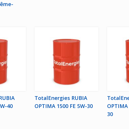
rême-
 RUBIA
TotalEnergies RUBIA
TotalEn
5W-40
OPTIMA 1500 FE 5W-30
OPTIMA 
30