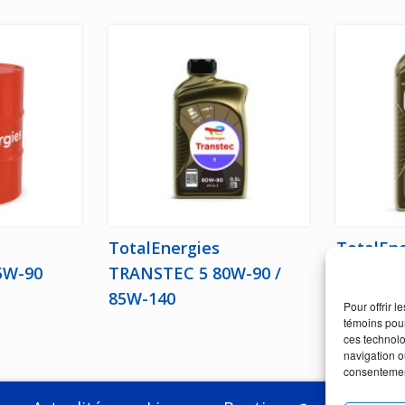
TotalEnergies
TotalEn
5W-90
TRANSTEC 5 80W-90 /
LS 75W-
85W-140
Pour offrir 
témoins pour
ces technolo
navigation ou
consentement