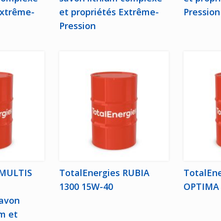
Extrême-
et propriétés Extrême-
Pression
Pression
 MULTIS
TotalEnergies RUBIA
TotalEn
1300 15W-40
OPTIMA 
savon
m et