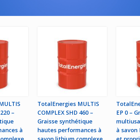
 MULTIS
TotalEnergies MULTIS
TotalEn
220 –
COMPLEX SHD 460 –
EP 0 – G
tique
Graisse synthétique
multiusa
mances à
hautes performances à
à savon 
 complexe
savon lithium complexe
et propr