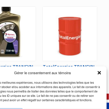
ergies TRANSYN
TotalEnergies TRANSYN
Gérer le consentement aux témoins
90
SAE 50
les meilleures expériences, nous utilisons des technologies telles que les
 stocker et/ou accéder aux informations des appareils. Le fait de consentir à
gies nous permettra de traiter des données telles que le comportement de
 les ID uniques sur ce site. Le fait de ne pas consentir ou de retirer son
« Précédent
1
2
3
4
5
Suivant »
 peut avoir un effet négatif sur certaines caractéristiques et fonctions.